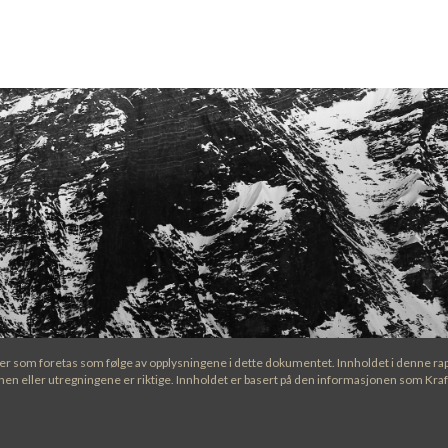
nger som foretas som følge av opplysningene i dette dokumentet. Innholdet i denne ra
nen eller utregningene er riktige. Innholdet er basert på den informasjonen som Kraft