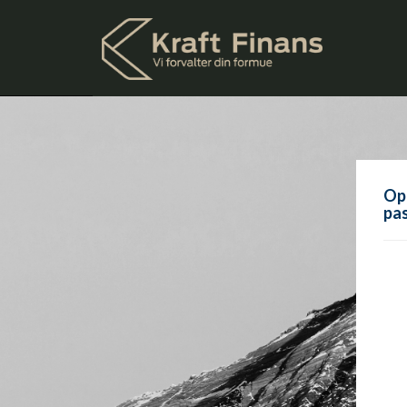
Opp
pas