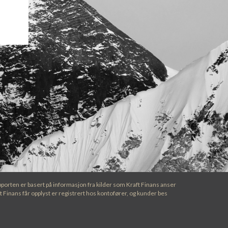
pporten er basert på informasjon fra kilder som Kraft Finans anser
 Finans får opplyst er registrert hos kontofører, og kunder bes